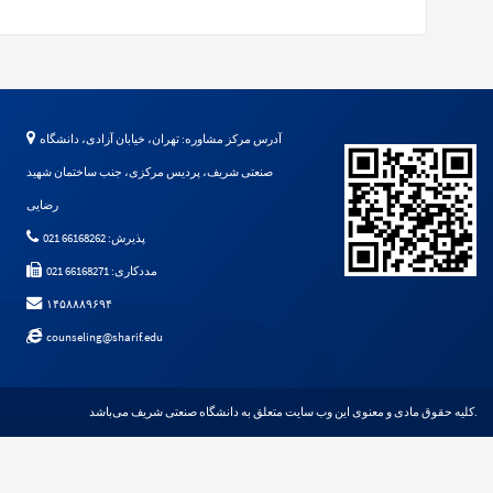
آدرس مرکز مشاوره: تهران، خیابان آزادی، دانشگاه
صنعتی شریف، پردیس مرکزی، جنب ساختمان شهید
رضایی
پذیرش: 66168262 021
مددکاری: 66168271 021
۱۴۵۸۸۸۹۶۹۴
counseling@sharif.edu
کلیه حقوق مادی و معنوی این وب سایت متعلق به دانشگاه صنعتی شریف می‌باشد.