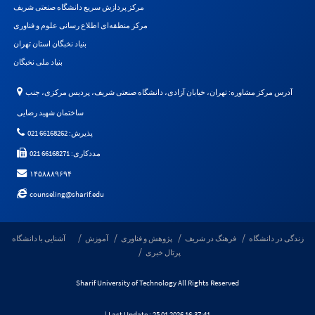
مرکز پردازش سریع دانشگاه صنعتی شریف
مرکز منطقه‌ای اطلاع رسانی علوم و فناوری
بنیاد نخبگان استان تهران
بنیاد ملی نخبگان
آدرس مرکز مشاوره: تهران، خیابان آزادی، دانشگاه صنعتی شریف، پردیس مرکزی، جنب
ساختمان شهید رضایی
پذیرش: 66168262 021
مددکاری: 66168271 021
۱۴۵۸۸۸۹۶۹۴
counseling@sharif.edu
زندگی در دانشگاه
فرهنگ در شریف
پژوهش و فناوری
آموزش
آشنایی با دانشگاه
پرتال خبری
Sharif University of Technology All Rights Reserved
| Last Update : 25 01 2026 16:37:41