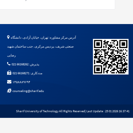
آدرس مرکز مشاوره: تهران، خیابان آزادی، دانشگاه
صنعتی شریف، پردیس مرکزی، جنب ساختمان شهید
رضایی
پذیرش: 66168262 021
مددکاری: 66168271 021
۱۴۵۸۸۸۹۶۹۴
counseling@sharif.edu
Sharif University of Technology All Rights Reserved
| Last Update : 25 01 2026 16:37:41