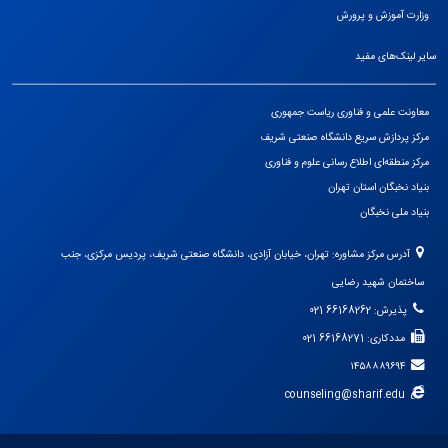
وزارت آموزش و پرورش
سایر لینک‌های مفید
معاونت علمی و فناوری ریاست جمهوری
مرکز پردازش سریع دانشگاه صنعتی شریف
مرکز منطقه‌ای اطلاع رسانی علوم و فناوری
بنیاد نخبگان استان تهران
بنیاد ملی نخبگان
آدرس مرکز مشاوره: تهران، خیابان آزادی، دانشگاه صنعتی شریف، پردیس مرکزی، جنب
ساختمان شهید رضایی
پذیرش: 66168262 021
مددکاری: 66168271 021
۱۴۵۸۸۸۹۶۹۴
counseling@sharif.edu