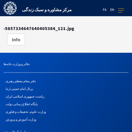
مرکز مشاوره و سبک زندگی
FA
EN
-5857334647640405384_121.jpg
Info
دفاتر و وزارت خانه‌ها
دفتر مقام معظم رهبری
پرتال امام خمینی (ره)
ریاست جمهوری اسلامی ایران
پایگاه اطلاع رسانی دولت
وزارت علوم، تحقیقات و فناوری
وزارت آموزش و پرورش
سایر لینک‌های مفید