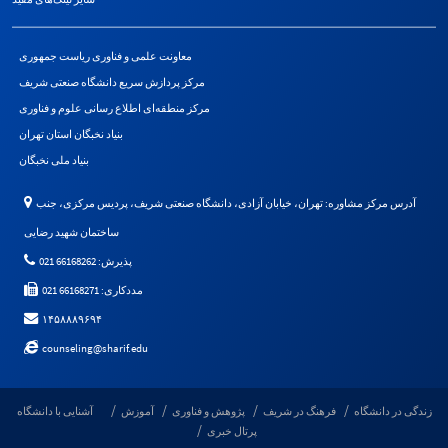
معاونت علمی و فناوری ریاست جمهوری
مرکز پردازش سریع دانشگاه صنعتی شریف
مرکز منطقه‌ای اطلاع رسانی علوم و فناوری
بنیاد نخبگان استان تهران
بنیاد ملی نخبگان
آدرس مرکز مشاوره: تهران، خیابان آزادی، دانشگاه صنعتی شریف، پردیس مرکزی، جنب
ساختمان شهید رضایی
پذیرش: 66168262 021
مددکاری: 66168271 021
۱۴۵۸۸۸۹۶۹۴
counseling@sharif.edu
زندگی در دانشگاه
فرهنگ در شریف
پژوهش و فناوری
آموزش
آشنایی با دانشگاه
پرتال خبری