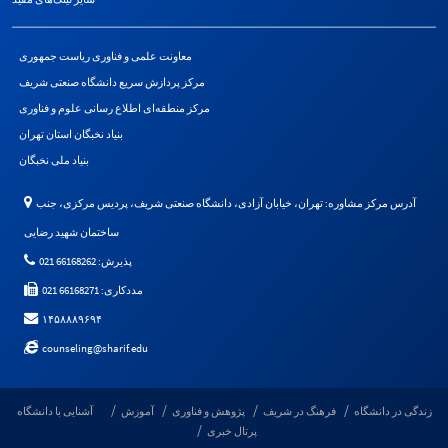
معاونت علمی و فناوری ریاست جمهوری
مرکز پردازش سریع دانشگاه صنعتی شریف
مرکز منطقه‌ای اطلاع رسانی علوم و فناوری
بنیاد نخبگان استان تهران
بنیاد ملی نخبگان
آدرس مرکز مشاوره: تهران، خیابان آزادی، دانشگاه صنعتی شریف، پردیس مرکزی، جنب
ساختمان شهید رضایی
پذیرش: 66168262 021
مددکاری: 66168271 021
۱۴۵۸۸۸۹۶۹۴
counseling@sharif.edu
زندگی در دانشگاه
فرهنگ در شریف
پژوهش و فناوری
آموزش
آشنایی با دانشگاه
پرتال خبری