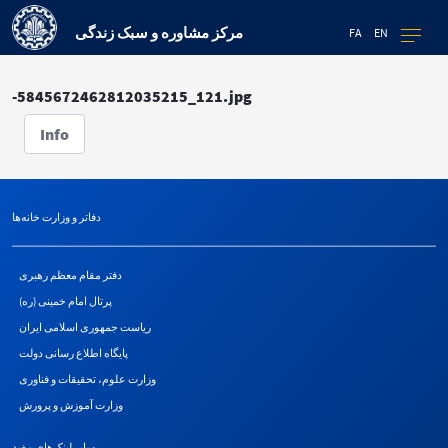
مرکز مشاوره و سبک زندگی
FA
EN
-5845672462812035215_121.jpg
Info
دفاتر و وزارت خانه‌ها
دفتر مقام معظم رهبری
پرتال امام خمینی (ره)
ریاست جمهوری اسلامی ایران
پایگاه اطلاع رسانی دولت
وزارت علوم، تحقیقات و فناوری
وزارت آموزش و پرورش
سایر لینک‌های مفید