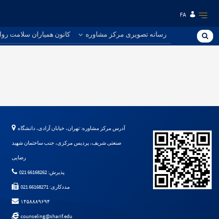
FA
رسانه تصویری مرکز مشاوره
کانون همیاران سلامت روا
آدرس مرکز مشاوره: تهران، خیابان آزادی، دانشگاه
صنعتی شریف، پردیس مرکزی، جنب ساختمان شهید
رضایی
پذیرش: 66168262 021
مددکاری: 66168271 021
۱۴۵۸۸۸۹۶۹۴
counseling@sharif.edu