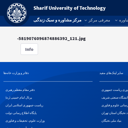
Sharif University of Technology
مرکز مشاوره و سبک زندگی
اوره
معرفی مرکز
-5819076096874886392_121.jpg
Info
سایر لینک‌های مفید
دفاتر و وزارت خانه‌ها
اوری ریاست جمهوری
دفتر مقام معظم رهبری
انشگاه صنعتی شریف
پرتال امام خمینی (ره)
سانی علوم و فناوری
ریاست جمهوری اسلامی ایران
اد نخبگان استان تهران
پایگاه اطلاع رسانی دولت
بنیاد ملی نخبگان
وزارت علوم، تحقیقات و فناوری