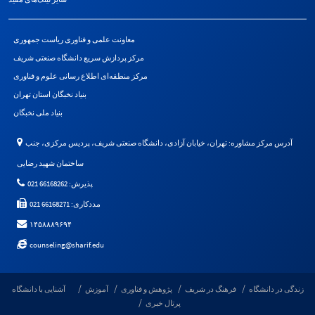
معاونت علمی و فناوری ریاست جمهوری
مرکز پردازش سریع دانشگاه صنعتی شریف
مرکز منطقه‌ای اطلاع رسانی علوم و فناوری
بنیاد نخبگان استان تهران
بنیاد ملی نخبگان
آدرس مرکز مشاوره: تهران، خیابان آزادی، دانشگاه صنعتی شریف، پردیس مرکزی، جنب
ساختمان شهید رضایی
پذیرش: 66168262 021
مددکاری: 66168271 021
۱۴۵۸۸۸۹۶۹۴
counseling@sharif.edu
زندگی در دانشگاه
فرهنگ در شریف
پژوهش و فناوری
آموزش
آشنایی با دانشگاه
پرتال خبری