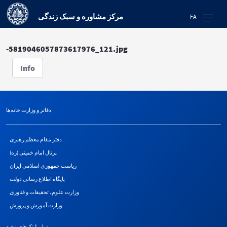
مرکز مشاوره و سبک زندگی
FA
-5819046057873617976_121.jpg
Info
دفاتر و وزارت خانه‌ها
دفتر مقام معظم رهبری
پرتال امام خمینی (ره)
ریاست جمهوری اسلامی ایران
پایگاه اطلاع رسانی دولت
وزارت علوم، تحقیقات و فناوری
وزارت آموزش و پرورش
سایر لینک‌های مفید