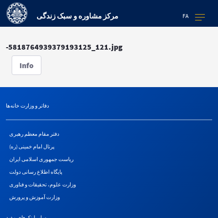
مرکز مشاوره و سبک زندگی
FA
-5818764939379193125_121.jpg
Info
دفاتر و وزارت خانه‌ها
دفتر مقام معظم رهبری
پرتال امام خمینی (ره)
ریاست جمهوری اسلامی ایران
پایگاه اطلاع رسانی دولت
وزارت علوم، تحقیقات و فناوری
وزارت آموزش و پرورش
سایر لینک‌های مفید