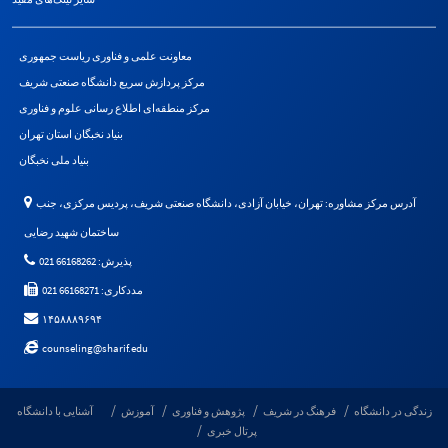
معاونت علمی و فناوری ریاست جمهوری
مرکز پردازش سریع دانشگاه صنعتی شریف
مرکز منطقه‌ای اطلاع رسانی علوم و فناوری
بنیاد نخبگان استان تهران
بنیاد ملی نخبگان
آدرس مرکز مشاوره: تهران، خیابان آزادی، دانشگاه صنعتی شریف، پردیس مرکزی، جنب
ساختمان شهید رضایی
پذیرش: 66168262 021
مددکاری: 66168271 021
۱۴۵۸۸۸۹۶۹۴
counseling@sharif.edu
زندگی در دانشگاه
فرهنگ در شریف
پژوهش و فناوری
آموزش
آشنایی با دانشگاه
پرتال خبری