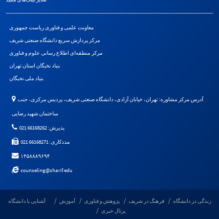
معاونت علمی و فناوری ریاست جمهوری
مرکز پردازش سریع دانشگاه صنعتی شریف
مرکز منطقه‌ای اطلاع رسانی علوم و فناوری
بنیاد نخبگان استان تهران
بنیاد ملی نخبگان
آدرس مرکز مشاوره: تهران، خیابان آزادی، دانشگاه صنعتی شریف، پردیس مرکزی، جنب
ساختمان شهید رضایی
پذیرش: 66168262 021
مددکاری: 66168271 021
۱۴۵۸۸۸۹۶۹۴
counseling@sharif.edu
زندگی در دانشگاه
فرهنگ در شریف
پژوهش و فناوری
آموزش
آشنایی با دانشگاه
پرتال خبری