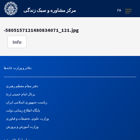
مرکز مشاوره و سبک زندگی
FA
-5805157121480834071_121.jpg
Info
دفاتر و وزارت خانه‌ها
دفتر مقام معظم رهبری
پرتال امام خمینی (ره)
ریاست جمهوری اسلامی ایران
پایگاه اطلاع رسانی دولت
وزارت علوم، تحقیقات و فناوری
وزارت آموزش و پرورش
سایر لینک‌های مفید