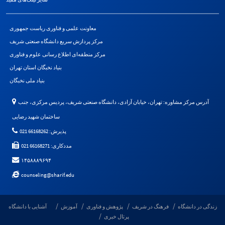
معاونت علمی و فناوری ریاست جمهوری
مرکز پردازش سریع دانشگاه صنعتی شریف
مرکز منطقه‌ای اطلاع رسانی علوم و فناوری
بنیاد نخبگان استان تهران
بنیاد ملی نخبگان
آدرس مرکز مشاوره: تهران، خیابان آزادی، دانشگاه صنعتی شریف، پردیس مرکزی، جنب
ساختمان شهید رضایی
پذیرش: 66168262 021
مددکاری: 66168271 021
۱۴۵۸۸۸۹۶۹۴
counseling@sharif.edu
زندگی در دانشگاه
فرهنگ در شریف
پژوهش و فناوری
آموزش
آشنایی با دانشگاه
پرتال خبری