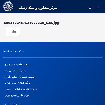
مرکز مشاوره و سبک زندگی
FA
-5803162487128963329_121.jpg
Info
دفاتر و وزارت خانه‌ها
دفتر مقام معظم رهبری
پرتال امام خمینی (ره)
ریاست جمهوری اسلامی ایران
پایگاه اطلاع رسانی دولت
وزارت علوم، تحقیقات و فناوری
وزارت آموزش و پرورش
سایر لینک‌های مفید