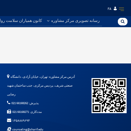
FA
رسانه تصویری مرکز مشاوره
کانون همیاران سلامت روا
آدرس مرکز مشاوره: تهران، خیابان آزادی، دانشگاه
صنعتی شریف، پردیس مرکزی، جنب ساختمان شهید
رضایی
پذیرش: 66168262 021
مددکاری: 66168271 021
۱۴۵۸۸۸۹۶۹۴
counseling@sharif.edu