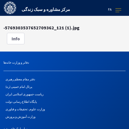
مرکز مشاوره و سبک زندگی
FA
-5769303537652709362_121 (1).jpg
Info
دفاتر و وزارت خانه‌ها
دفتر مقام معظم رهبری
پرتال امام خمینی (ره)
ریاست جمهوری اسلامی ایران
پایگاه اطلاع رسانی دولت
وزارت علوم، تحقیقات و فناوری
وزارت آموزش و پرورش
سایر لینک‌های مفید