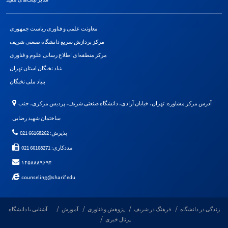
معاونت علمی و فناوری ریاست جمهوری
مرکز پردازش سریع دانشگاه صنعتی شریف
مرکز منطقه‌ای اطلاع رسانی علوم و فناوری
بنیاد نخبگان استان تهران
بنیاد ملی نخبگان
آدرس مرکز مشاوره: تهران، خیابان آزادی، دانشگاه صنعتی شریف، پردیس مرکزی، جنب
ساختمان شهید رضایی
پذیرش: 66168262 021
مددکاری: 66168271 021
۱۴۵۸۸۸۹۶۹۴
counseling@sharif.edu
زندگی در دانشگاه
فرهنگ در شریف
پژوهش و فناوری
آموزش
آشنایی با دانشگاه
پرتال خبری